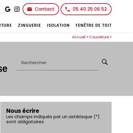
Contact
05 40 25 06 52
RTURE
ZINGUERIE
ISOLATION
FENÊTRE DE TOIT
Accueil
>
Couverture
>
Rechercher
se
Nous écrire
Les champs indiqués par un astérisque (*)
sont obligatoires