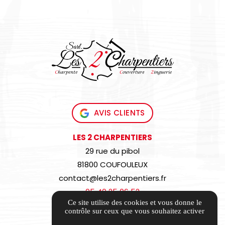
AVIS CLIENTS
LES 2 CHARPENTIERS
29 rue du pibol
81800 COUFOULEUX
contact@les2charpentiers.fr
05 40 25 06 52
Ce site utilise des cookies et vous donne le
contrôle sur ceux que vous souhaitez activer
Itinéraire