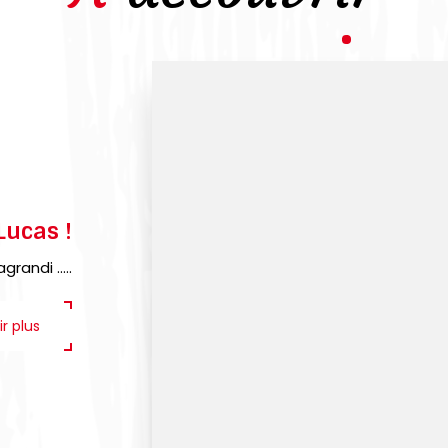
Lucas !
randi .....
ir plus