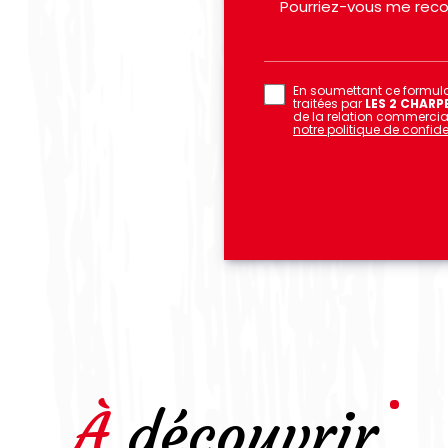
En soumettant ce formulai
traitées par
LES 2 CHARP
de la relation commercia
notre politique de confiden
À découvrir