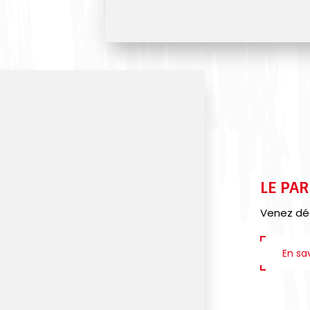
LE PAR
Venez déco
En sav